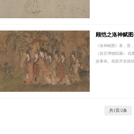
顾恺之洛神赋图
《洛神赋图》卷，晋，顾
（故宫博物院藏） 此图
故事画。画面开首描绘曹
共1页/2条