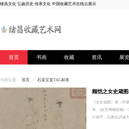
绪昌文化 弘扬历史 传承文化 中国收藏艺术在线云展示
首页
书画
收藏
资讯
展
当前位置：
首页
>
石渠宝笈TAG标签
顾恺之女史箴图
《女史箴图》卷（宋摹
米。(故宫博物院藏)
行操守，以教化训诫为目