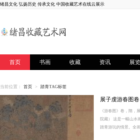
绪昌文化 弘扬历史 传承文化 中国收藏艺术在线云展示
首页
书画
收藏
资讯
展
当前位置：
首页
>
踏青TAG标签
展子虔游春图卷
《游春图》卷，隋，展
院藏） 这是一幅山水
踏青游玩的情景。全画以