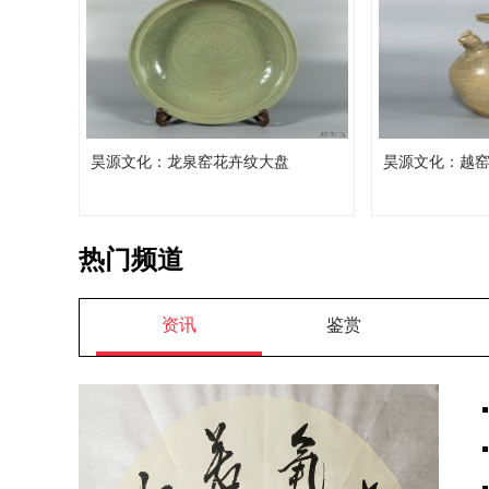
昊源文化：龙泉窑花卉纹大盘
昊源文化：越
热门频道
资讯
鉴赏