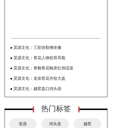
昊源文化：三彩弥勒佛坐像
昊源文化：青花人物纹双耳瓶
昊源文化：青釉青花釉里红倒流壶
昊源文化：龙泉窑花卉纹大盘
昊源文化：越窑盘口鸡头壶
热门标签
瓷器
鸡头壶
越窑