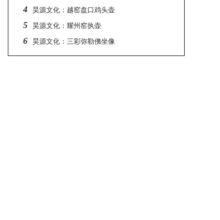
4
昊源文化：越窑盘口鸡头壶
5
昊源文化：耀州窑执壶
6
昊源文化：三彩弥勒佛坐像