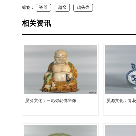
标签：
瓷器
越窑
鸡头壶
相关资讯
昊源文化：三彩弥勒佛坐像
昊源文化：青