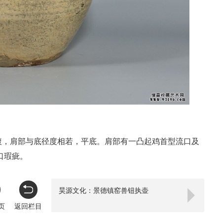
，肩部与底径度相若，平底。肩部有一凸起鸡首型流口及
口瑕疵。
昊源文化：景德镇窑兽钮执壶
页
返回栏目