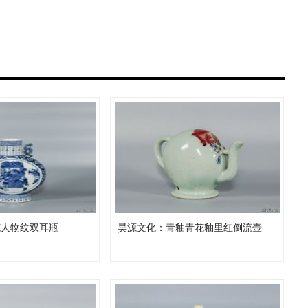
花人物纹双耳瓶
昊源文化：青釉青花釉里红倒流壶