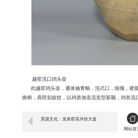
越窑洗口鸡头壶
此越窑鸡头壶，通体施青釉，洗式口，细颈，硬腹
曲柄，肩部划旋纹，以鸡首做壶流造型新颖，鸡首流
昊源文化：龙泉窑花卉纹大盘
网站首