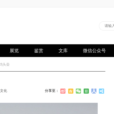
展览
鉴赏
文库
微信公众号
鸡头壶
文化
分享至：