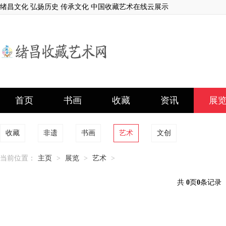
绪昌文化 弘扬历史 传承文化 中国收藏艺术在线云展示
首页
书画
收藏
资讯
展
收藏
非遗
书画
艺术
文创
当前位置：
主页
>
展览
>
艺术
>
共
0
页
0
条记录